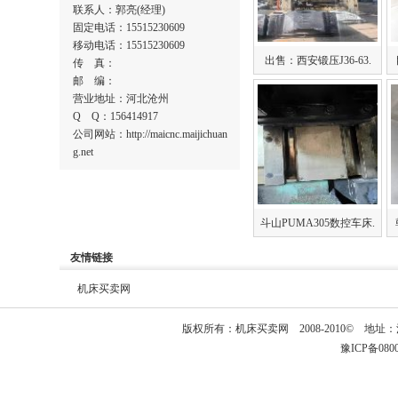
联系人：郭亮(经理)
固定电话：15515230609
移动电话：15515230609
出售：西安锻压J36-63.
传 真：
邮 编：
营业地址：河北沧州
Q Q：156414917
公司网站：http://maicnc.maijichuan
g.net
斗山PUMA305数控车床.
友情链接
机床买卖网
版权所有：
机床买卖网
2008-2010© 
豫ICP备08