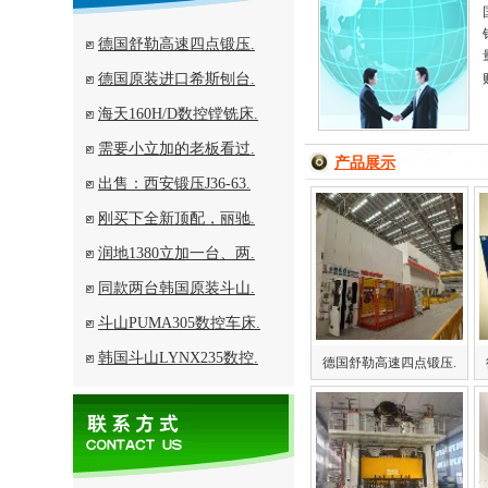
德国舒勒高速四点锻压.
德国原装进口希斯刨台.
海天160H/D数控镗铣床.
需要小立加的老板看过.
产品展示
出售：西安锻压J36-63.
刚买下全新顶配，丽驰.
润地1380立加一台、两.
同款两台韩国原装斗山.
斗山PUMA305数控车床.
韩国斗山LYNX235数控.
德国舒勒高速四点锻压.