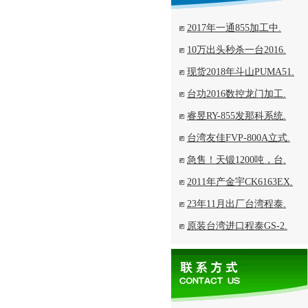
2017年一通855加工中.
10万出头秒杀一台2016.
现货2018年斗山PUMA51.
台功2016数控龙门加工.
睿昱RY-855发那科系统.
台湾友佳FVP-800A立式.
急售！天锻1200吨，台.
2011年产金宇CK6163EX.
23年11月出厂台湾程泰.
原装台湾进口程泰GS-2.