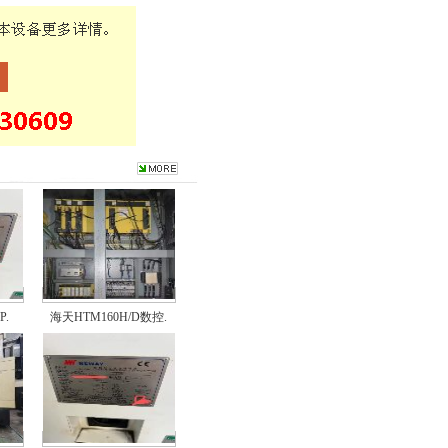
.
海天HTM160H/D数控.