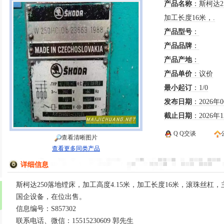
产品名称
：斯柯达2
加工长度16米，.
产品型号
：
产品品牌
：
产品产地
：
产品单价
：议价
最小起订
：1/0
发布日期
：2026年
截止日期
：2026年
Q Q交谈
查看清晰图片
查看更多同类产品
详细信息
斯柯达250落地镗床，加工高度4.15米，加工长度16米，滚珠丝杠
国企设备，在位出售。
信息编号：S857302
联系电话、微信：15515230609 郭先生