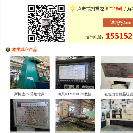
本类其它产品
斯柯达250落地镗床.
海天HTM160H/D数控.
在位出售精品纽威P