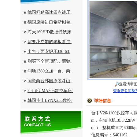
德国舒勒高速四点锻压.
德国原装进口希斯刨台.
海天160H/D数控镗铣床.
需要小立加的老板看过.
出售：西安锻压J36-63.
刚买下全新顶配，丽驰.
润地1380立加一台、两.
同款两台韩国原装斗山.
查看清晰
斗山PUMA305数控车床.
查看更多同类
韩国斗山LYNX235数控.
详细信息
台中V26/1100数控车同
m，主轴电机18.5/22
mm，整机重量约6000k
信息编号：S401162