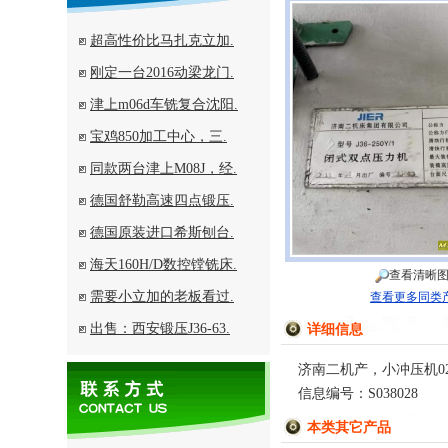
超高性价比马扎克立加.
刚定一台2016动梁龙门.
津上m06d车铣复合沈阳.
宝鸡850加工中心，三.
同款两台津上M08J，经.
德国舒勒高速四点锻压.
德国原装进口希斯刨台.
海天160H/D数控镗铣床.
查看清晰
需要小立加的老板看过.
查看更多同类
出售：西安锻压J36-63.
详细信息
济南二机产，小冲压机0
信息编号：S038028
本类其它产品