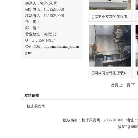
联系人：郭亮(经理)
固定电话：15515230609
移动电话：15515230609
[]需要小立加的老板看.
传 真：
邮 编：
营业地址：河北沧州
Q Q：156414917
公司网站：http://maicnc.maijichuan
g.net
[]同款两台韩国原装斗.
首页
上一页
下
友情链接
机床买卖网
版权所有：
机床买卖网
2008-2010© 
豫ICP备08