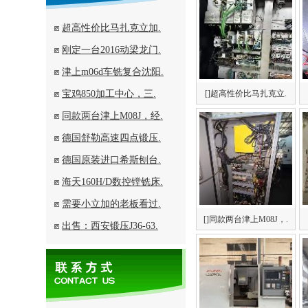
超高性价比马扎克立加.
刚定一台2016动梁龙门.
津上m06d车铣复合沈阳.
宝鸡850加工中心，三.
[]超高性价比马扎克立.
同款两台津上M08J，经.
德国舒勒高速四点锻压.
德国原装进口希斯刨台.
海天160H/D数控镗铣床.
需要小立加的老板看过.
[]同款两台津上M08J，.
出售：西安锻压J36-63.