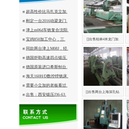
超高性价比马扎克立加.
刚定一台2016动梁龙门.
津上m06d车铣复合沈阳.
宝鸡850加工中心，三.
[]出售桂林4米龙门加.
同款两台津上M08J，经.
德国舒勒高速四点锻压.
德国原装进口希斯刨台.
海天160H/D数控镗铣床.
需要小立加的老板看过.
[]出售两台上海深孔钻.
出售：西安锻压J36-63.