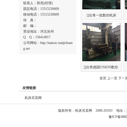
联系人：郭亮(经理)
固定电话：15515230609
移动电话：15515230609
[]出售一批数控机床
传 真：
邮 编：
营业地址：河北沧州
Q Q：156414917
公司网站：http://maicnc.maijichuan
g.net
[]出售德国UNION数控.
首页
上一页
下一
友情链接
机床买卖网
版权所有：
机床买卖网
2008-2010© 
豫ICP备08